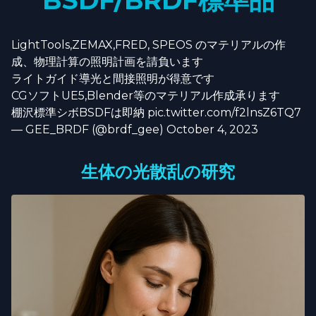
BSDF/BRDF標準品
LightTools,ZEMAX,FRED, SPEOS のマテリアルの作
成、物理計算の照明計画を請負います
ライトガイド導光と間接照明が得意です
CGソフトUE5,Blender等のマテリアル作成承ります
棚沢標準シボBSDFは即納
pic.twitter.com/f2lnsZ6TQ7
— GEE_BRDF (@brdf_gee)
October 4, 2023
生体の光散乱の研究