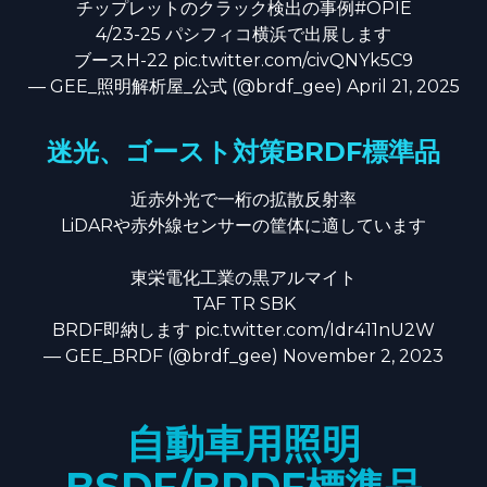
チップレットのクラック検出の事例
#OPIE
4/23-25 パシフィコ横浜で出展します
ブースH-22
pic.twitter.com/civQNYk5C9
— GEE_照明解析屋_公式 (@brdf_gee)
April 21, 2025
迷光、ゴースト対策BRDF標準品
近赤外光で一桁の拡散反射率
LiDARや赤外線センサーの筐体に適しています
東栄電化工業の黒アルマイト
TAF TR SBK
BRDF即納します
pic.twitter.com/Idr411nU2W
— GEE_BRDF (@brdf_gee)
November 2, 2023
自動車用照明